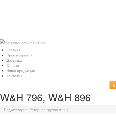
Интернет ма
Роторные группы 
Kavo,WH, Bien Air, Sirona, Sie
Главная
Производители
Доставка
Оплата
Наша продукция
Контакты
К
W&H 796, W&H 896
Подкатегория:
Роторная группа w h
|