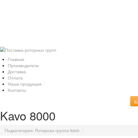
Интернет ма
Роторные группы 
Kavo,WH, Bien Air, Sirona, Sie
Главная
Производители
Доставка
Оплата
Наша продукция
Контакты
К
Kavo 8000
Подкатегория:
Роторная группа kavo
|