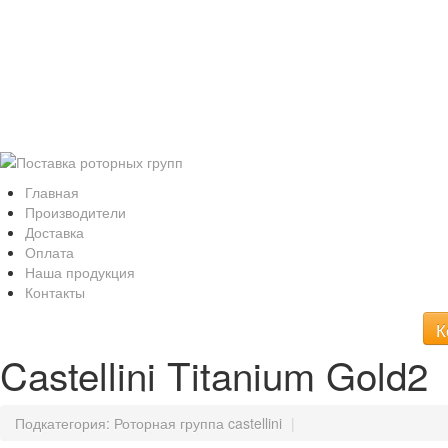
Интернет ма
Роторные группы 
Kavo,WH, Bien Air, Sirona, Sie
Главная
Производители
Доставка
Оплата
Наша продукция
Контакты
К
Castellini Titanium Gold2
Подкатегория:
Роторная группа castellini
|