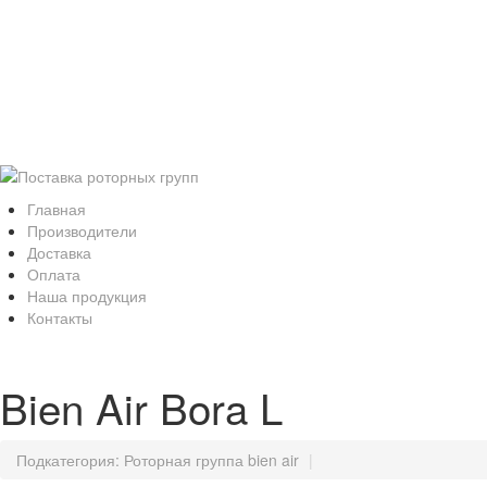
Рот
Kavo,WH, Bien A
Главная
Производители
Доставка
Оплата
Наша продукция
Контакты
Bien Air Bora L
Подкатегория:
Роторная группа bien air
|