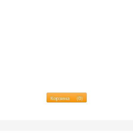
Интернет магазин tehnodent.net
орные группы и оригинальные запч
ir, Sirona, Siemens, Nsk, Castellini
,C
Корзина
(
0
)